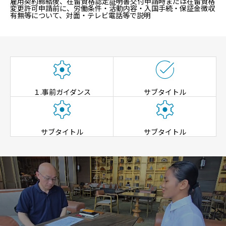
雇用契約締結後、在留資格認定証明書交付申請時または在留資格
変更許可申請前に、労働条件・活動内容・入国手続・保証金徴収
有無等について、対面・テレビ電話等で説明


１.事前ガイダンス
サブタイトル


サブタイトル
サブタイトル