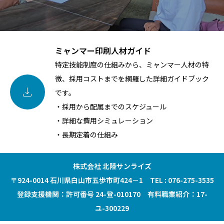
ミャンマー印刷人材ガイド
特定技能制度の仕組みから、ミャンマー人材の特
徴、採用コストまでを網羅した詳細ガイドブック

です。
・採用から配属までのスケジュール
・詳細な費用シミュレーション
・長期定着の仕組み
株式会社 北陸サンライズ
〒924-0014 石川県白山市五歩市町424－1 TEL : 076-275-3535
登録支援機関：許可番号 24-登-010170 有料職業紹介：17-
ユ-300229